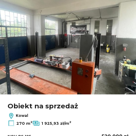
Obiekt na sprzedaż
Kowal
2
2
270 m
1 925,93 zł/m