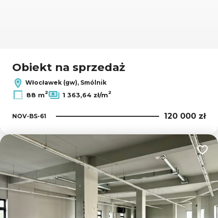
Obiekt na sprzedaż
Włocławek (gw), Smólnik
2
2
88 m
1 363,64 zł/m
120 000 zł
NOV-BS-61
Dodaj