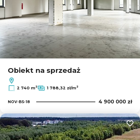
Obiekt na sprzedaż
2
2
2 740 m
1 788,32 zł/m
4 900 000 zł
NOV-BS-18
Dodaj