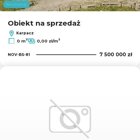
Bez prowizji
Obiekt na sprzedaż
Karpacz
2
2
0 m
0,00 zł/m
7 500 000 zł
NOV-BS-81
Dodaj