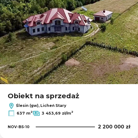
Obiekt na sprzedaż
Ślesin (gw), Licheń Stary
2
2
637 m
3 453,69 zł/m
2 200 000 zł
NOV-BS-10