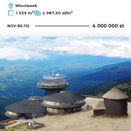
Włocławek
2
2
1 339 m
2 987,30 zł/m
4 000 000 zł
NOV-BS-112
Dodaj