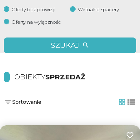
Oferty bez prowizji
Wirtualne spacery
Oferty na wyłączność
SZUKAJ
OBIEKTY
SPRZEDAŻ
Sortowanie
tabela
list
Dodaj