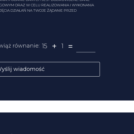
NGOWYM ORAZ W CELU REALIZOWANIA I WYKONANIA
ĘCIA DZIAŁAŃ NA TWOJE ŻĄDANIE PRZED
15
1
wiąż równanie: