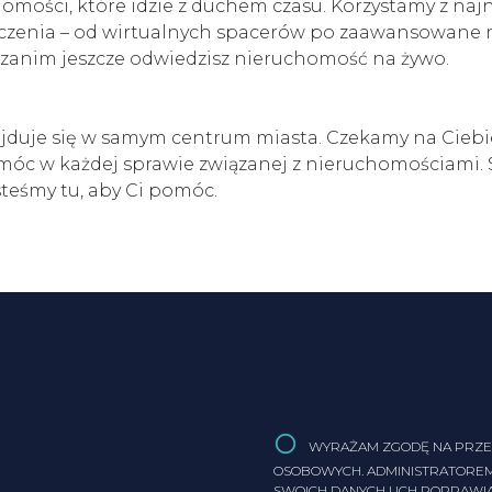
ości, które idzie z duchem czasu. Korzystamy z naj
czenia – od wirtualnych spacerów po zaawansowane n
, zanim jeszcze odwiedzisz nieruchomość na żywo.
jduje się w samym centrum miasta. Czekamy na Ciebie
móc w każdej sprawie związanej z nieruchomościami. S
steśmy tu, aby Ci pomóc.
WYRAŻAM ZGODĘ NA PRZE
OSOBOWYCH. ADMINISTRATOREM
SWOICH DANYCH I ICH POPRAWI