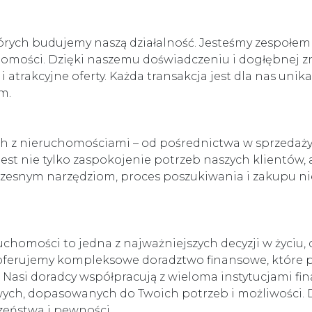
 których budujemy naszą działalność. Jesteśmy zespołe
chomości. Dzięki naszemu doświadczeniu i dogłębnej 
atrakcyjne oferty. Każda transakcja jest dla nas uni
m.
ch z nieruchomościami – od pośrednictwa w sprzedaż
st nie tylko zaspokojenie potrzeb naszych klientów, 
czesnym narzędziom, proces poszukiwania i zakupu nier
homości to jedna z najważniejszych decyzji w życiu,
ferujemy kompleksowe doradztwo finansowe, które p
. Nasi doradcy współpracują z wieloma instytucjami 
wych, dopasowanych do Twoich potrzeb i możliwości. 
eństwa i pewności.