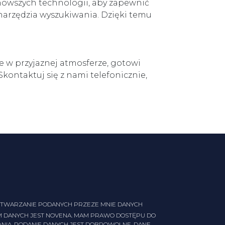
nowszych technologii, aby zapewnić
arzędzia wyszukiwania. Dzięki temu
 w przyjaznej atmosferze, gotowi
kontaktuj się z nami telefonicznie,
TWARZANIE PODANYCH PRZEZE MNIE DANYCH
 DANYCH JEST NOVENA. MAM PRAWO DOSTĘPU DO
ANIA. PODANIE DANYCH JEST DOBROWOLNE. DANE