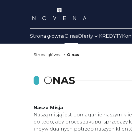
Strona główna
O nas
Oferty
KREDYTY
Kon
Strona główna
O nas
O
NAS
Nasza Misja
Naszą misją jest pomaganie naszym klie
do tego, aby proces zakupu, sprzedaży 
indywidualnych potrzeb naszych klient