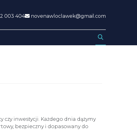
k
2 003 404
novenawloclawek@gmail.com
y czy inwestycji. Każdego dnia dążymy
rtowy, bezpieczny i dopasowany do