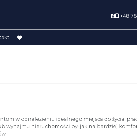
Social lin
+48 78
takt
favorite
ntom w odnalezieniu idealnego miejsca do życia, prac
lub wynajmu nieruchomości był jak najbardziej komfo
ów.