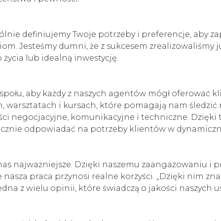
pólnie definiujemy Twoje potrzeby i preferencje, aby
m. Jesteśmy dumni, że z sukcesem zrealizowaliśmy ju
życia lub idealną inwestycję.
espołu, aby każdy z naszych agentów mógł oferować k
, warsztatach i kursach, które pomagają nam śledzić
ci negocjacyjne, komunikacyjne i techniczne. Dzięki 
utecznie odpowiadać na potrzeby klientów w dynamiczn
nas najważniejsze. Dzięki naszemu zaangażowaniu i pr
e nasza praca przynosi realne korzyści. „Dzięki nim z
dna z wielu opinii, które świadczą o jakości naszych u