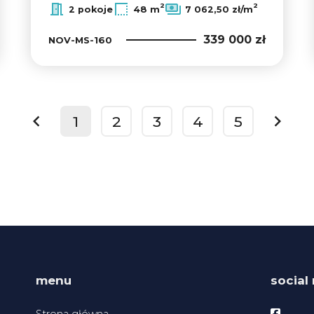
2
2
2 pokoje
48 m
7 062,50 zł/m
339 000 zł
NOV-MS-160
1
2
3
4
5
prev
next
menu
social
Facebo
Strona główna