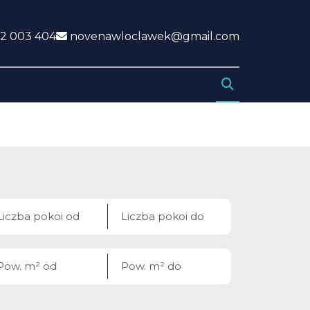
k
2 003 404
novenawloclawek@gmail.com