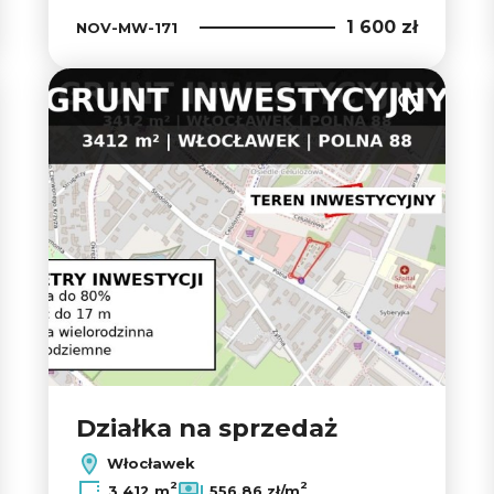
1 600 zł
NOV-MW-171
 do ulubionych
Dodaj do u
Działka na sprzedaż
Włocławek
2
2
3 412 m
556,86 zł/m