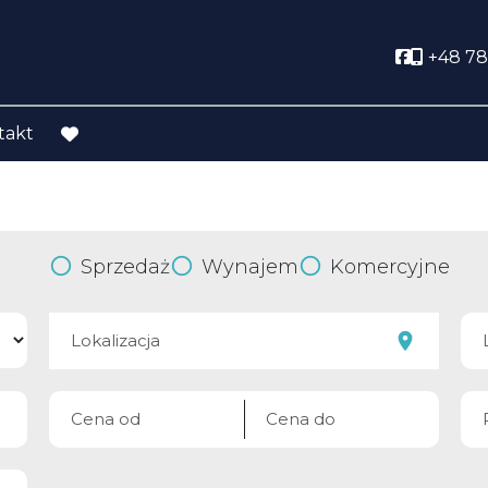
Social lin
+48 78
takt
favorite
Sprzedaż
Wynajem
Komercyjne