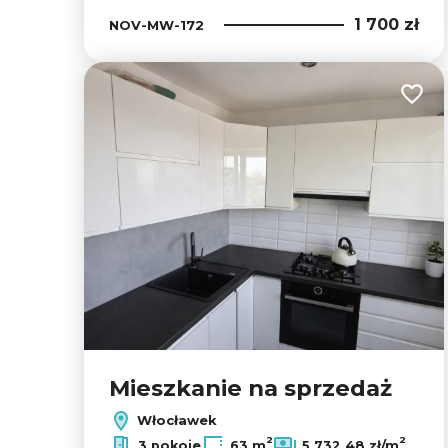
1 700 zł
NOV-MW-172
Dodaj
Mieszkanie na sprzedaż
Włocławek
2
2
3 pokoje
63 m
5 732,48 zł/m