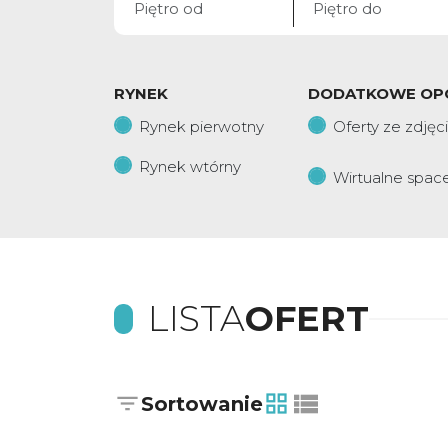
RYNEK
DODATKOWE OP
Rynek pierwotny
Oferty ze zdjęc
Rynek wtórny
Wirtualne spac
LISTA
OFERT
Sortowanie
tabela
lista