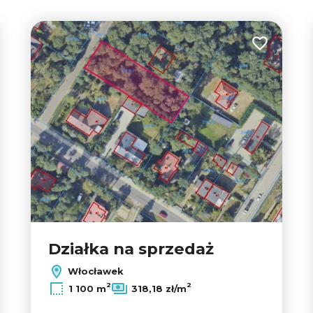
 do ulubionych
Dodaj do u
Działka na sprzedaż
Włocławek
2
2
1 100 m
318,18 zł/m