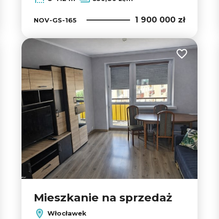
1 900 000 zł
NOV-GS-165
 do ulubionych
Dodaj do u
Mieszkanie na sprzedaż
Włocławek