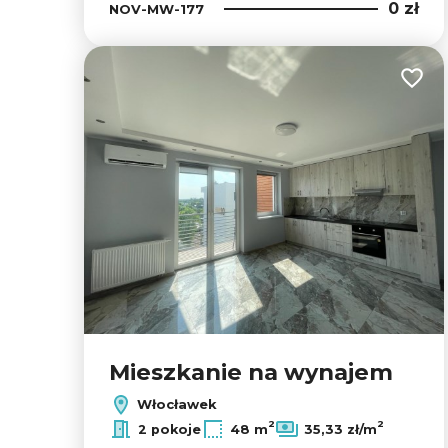
0 zł
NOV-MW-177
Dodaj
Mieszkanie na wynajem
Włocławek
2
2
2 pokoje
48 m
35,33 zł/m