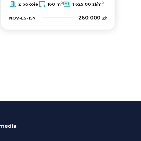
2
2
2 pokoje
160 m
1 625,00 zł/m
260 000 zł
NOV-LS-157
 media
ok