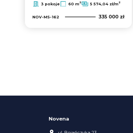
2
2
3 pokoje
60 m
5 574,04 zł/m
335 000 zł
NOV-MS-162
Novena
ul. Bojańczyka 23