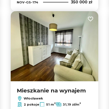
350 000 zł
NOV-GS-174
 do ulubionych
Dodaj do u
Mieszkanie na wynajem
Włocławek
2
2
2 pokoje
51 m
31,19 zł/m