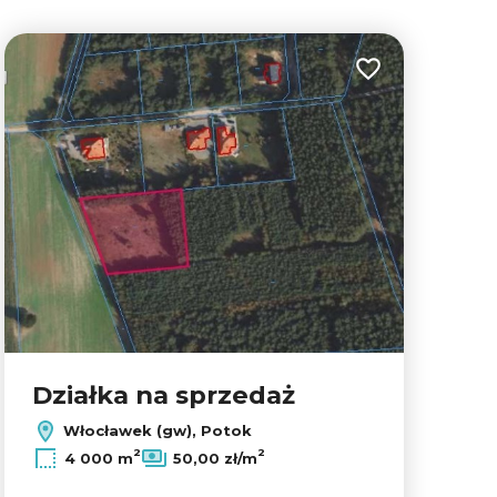
lubionych
Dodaj do ulubion
Działka na sprzedaż
Włocławek (gw), Potok
2
2
4 000 m
50,00 zł/m