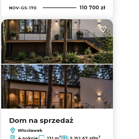
110 700 zł
NOV-GS-170
lubionych
Dodaj do ulubion
Dom na sprzedaż
Włocławek
2
2
4 pokoje
131 m
5 152,67 zł/m