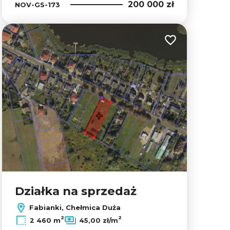
200 000 zł
NOV-GS-173
lubionych
Dodaj do ulubion
Działka na sprzedaż
Fabianki, Chełmica Duża
2
2
2 460 m
45,00 zł/m