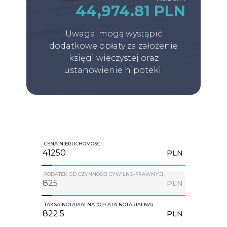
44,974.81 PLN
Uwaga: mogą wystąpić
dodatkowe opłaty za założenie
księgi wieczystej oraz
ustanowienie hipoteki.
CENA NIERUCHOMOŚCI
PLN
PODATEK OD CZYNNOŚCI CYWILNO-PRAWNYCH
PLN
TAKSA NOTARIALNA (OPŁATA NOTARIALNA)
PLN