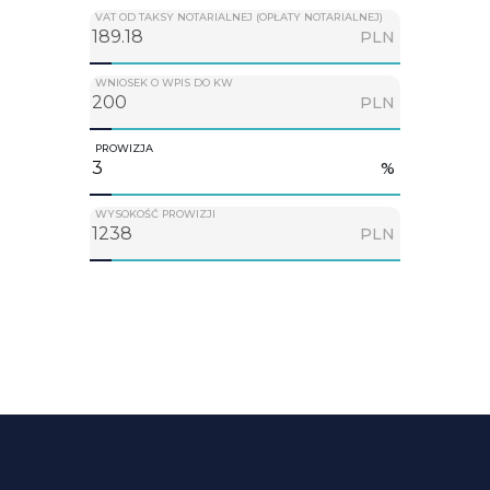
VAT OD TAKSY NOTARIALNEJ (OPŁATY NOTARIALNEJ)
PLN
WNIOSEK O WPIS DO KW
PLN
PROWIZJA
%
WYSOKOŚĆ PROWIZJI
PLN